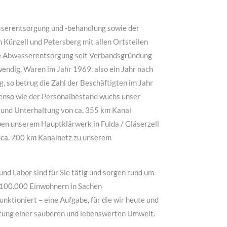
sserentsorgung und -behandlung sowie der
Künzell und Petersberg mit allen Ortsteilen
ie Abwasserentsorgung seit Verbandsgründung
endig. Waren im Jahr 1969, also ein Jahr nach
 so betrug die Zahl der Beschäftigten im Jahr
benso wie der Personalbestand wuchs unser
 und Unterhaltung von ca. 355 km Kanal
ben unserem Hauptklärwerk in Fulda / Gläserzell
 ca. 700 km Kanalnetz zu unserem
nd Labor sind für Sie tätig und sorgen rund um
d 100.000 Einwohnern in Sachen
nktioniert – eine Aufgabe, für die wir heute und
tung einer sauberen und lebenswerten Umwelt.