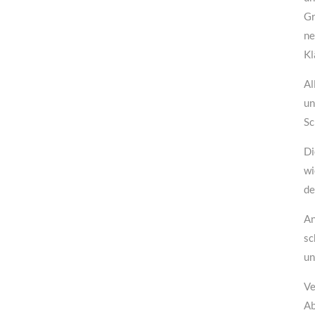
ion
Gr
ringen
ne
Kl
Al
un
Sc
Di
wi
de
An
sc
un
Ve
Ab