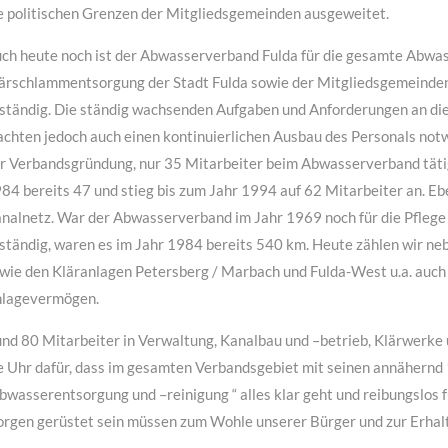
e politischen Grenzen der Mitgliedsgemeinden ausgeweitet.
ch heute noch ist der Abwasserverband Fulda für die gesamte Abwa
ärschlammentsorgung der Stadt Fulda sowie der Mitgliedsgemeinden 
ständig. Die ständig wachsenden Aufgaben und Anforderungen an d
chten jedoch auch einen kontinuierlichen Ausbau des Personals notw
r Verbandsgründung, nur 35 Mitarbeiter beim Abwasserverband tätig,
84 bereits 47 und stieg bis zum Jahr 1994 auf 62 Mitarbeiter an. E
nalnetz. War der Abwasserverband im Jahr 1969 noch für die Pflege
ständig, waren es im Jahr 1984 bereits 540 km. Heute zählen wir ne
wie den Kläranlagen Petersberg / Marbach und Fulda-West u.a. auch
lagevermögen.
nd 80 Mitarbeiter in Verwaltung, Kanalbau und –betrieb, Klärwerke u
e Uhr dafür, dass im gesamten Verbandsgebiet mit seinen annähern
bwasserentsorgung und –reinigung “ alles klar geht und reibungslos fu
rgen gerüstet sein müssen zum Wohle unserer Bürger und zur Erhal