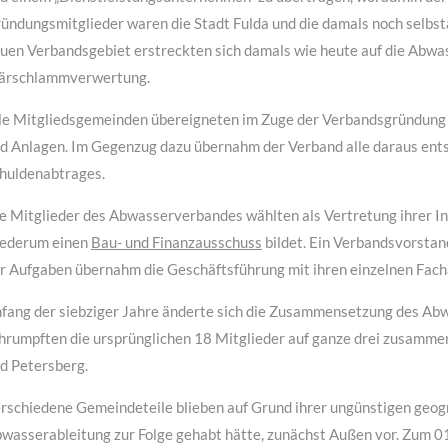
ündungsmitglieder waren die Stadt Fulda und die damals noch selb
uen Verbandsgebiet erstreckten sich damals wie heute auf die Abwa
ärschlammverwertung.
le Mitgliedsgemeinden übereigneten im Zuge der Verbandsgründung
d Anlagen. Im Gegenzug dazu übernahm der Verband alle daraus entst
huldenabtrages.
e Mitglieder des Abwasserverbandes wählten als Vertretung ihrer I
ederum einen
Bau- und Finanzausschuss
bildet. Ein Verbandsvorstand
r Aufgaben übernahm die Geschäftsführung mit ihren einzelnen Fach
fang der siebziger Jahre änderte sich die Zusammensetzung des Ab
hrumpften die ursprünglichen 18 Mitglieder auf ganze drei zusammen
d Petersberg.
rschiedene Gemeindeteile blieben auf Grund ihrer ungünstigen geog
wasserableitung zur Folge gehabt hätte, zunächst Außen vor. Zum 0