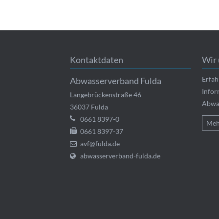
Kontaktdaten
Wir 
Erfah
Abwasserverband Fulda
Infor
Langebrückenstraße 46
Abwas
36037
Fulda
0661 8397-0
Meh
0661 8397-37
avf@fulda.de
abwasserverband-fulda.de