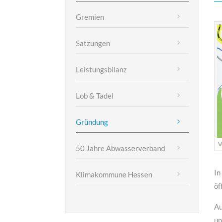
Gremien
MEHR INFOS
Satzungen
Leistungsbilanz
Lob & Tadel
Gründung
V
50 Jahre Abwasserverband
In
Klimakommune Hessen
öf
Au
un