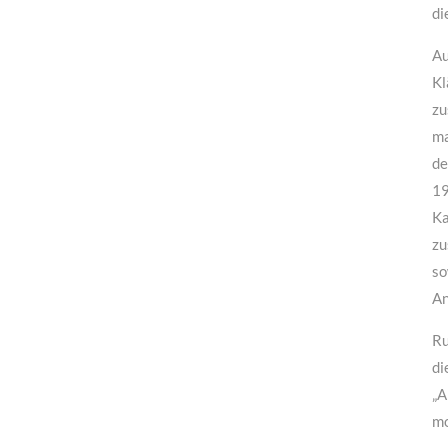
di
Au
Kl
zu
ma
de
19
Ka
zu
so
An
Ru
di
„A
mo