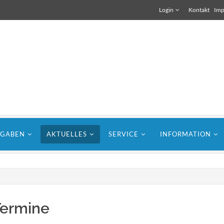
Login
Kontakt
Imp
FGABEN
AKTUELLES
SERVICE
INFORMATION
für Bauunternehmen
Lorem ipsum dolor sit amet, consectetuer
Termine
t
adipiscing elit. Aenean commodo ligula eget
dolor.