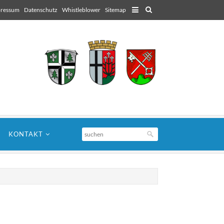
ressum
Datenschutz
Whistleblower
Sitemap
KONTAKT
für Architekten
Lorem ipsum dolor sit amet, consectetuer
adipiscing elit. Aenean commodo ligula eget
dolor.