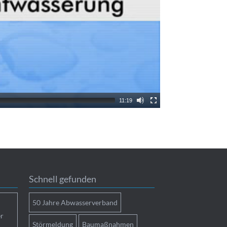
11:19
Schnell gefunden
50 Jahre Abwasserverband
r
Störmeldung
Baumaßnahmen