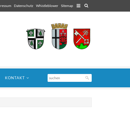
ressum
Datenschutz
Whistleblower
Sitemap
KONTAKT
für Architekten
Lorem ipsum dolor sit amet, consectetuer
adipiscing elit. Aenean commodo ligula eget
dolor.