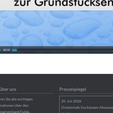
00:00
über uns
Pressespiegel
ren Sie alle wichtigen
20.
Juli
2026
mationen über den
Dreieinhalb Guckaiseen Abwasse
serverband Fulda.