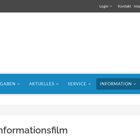
Login
Kontakt
Imp
FGABEN
AKTUELLES
SERVICE
INFORMATION
für Bauunternehmen
Lorem ipsum dolor sit amet, consectetuer
nformationsfilm
t
adipiscing elit. Aenean commodo ligula eget
dolor.