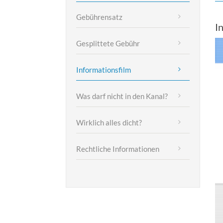
Gebührensatz
MEHR INFOS
I
Gesplittete Gebühr
Vi
Pl
Informationsfilm
Was darf nicht in den Kanal?
Wirklich alles dicht?
Rechtliche Informationen