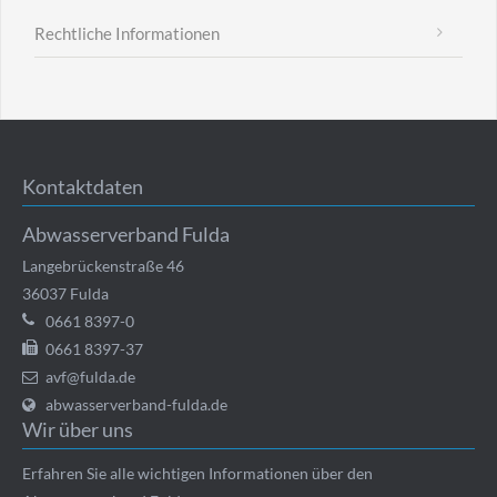
Rechtliche Informationen
Kontaktdaten
Abwasserverband Fulda
Langebrückenstraße 46
36037
Fulda
0661 8397-0
0661 8397-37
avf@fulda.de
abwasserverband-fulda.de
Wir über uns
Erfahren Sie alle wichtigen Informationen über den