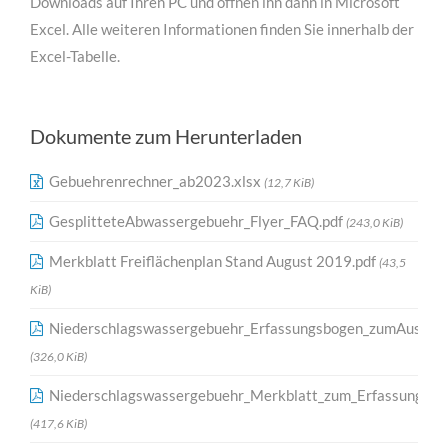
Downloads auf Ihren PC und öffnen ihn dann in Microsoft
Excel. Alle weiteren Informationen finden Sie innerhalb der
Excel-Tabelle.
Dokumente zum Herunterladen
Gebuehrenrechner_ab2023.xlsx
(12,7 KiB)
GesplitteteAbwassergebuehr_Flyer_FAQ.pdf
(243,0 KiB)
Merkblatt Freiflächenplan Stand August 2019.pdf
(43,5
KiB)
Niederschlagswassergebuehr_Erfassungsbogen_zumAusfue
(326,0 KiB)
Niederschlagswassergebuehr_Merkblatt_zum_Erfassungsbo
(417,6 KiB)