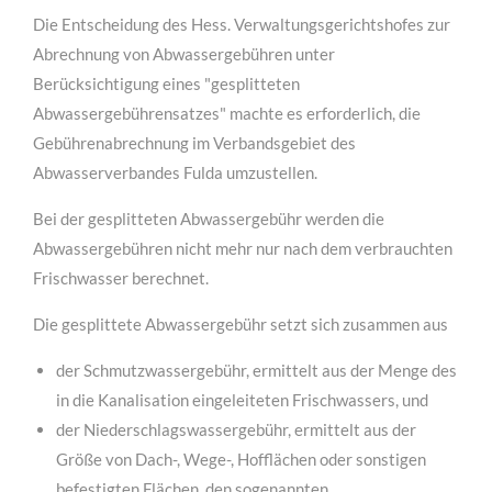
Die Entscheidung des Hess. Verwaltungsgerichtshofes zur
MEHR INFOS
Abrechnung von Abwassergebühren unter
Berücksichtigung eines "gesplitteten
Abwassergebührensatzes" machte es erforderlich, die
Gebührenabrechnung im Verbandsgebiet des
Abwasserverbandes Fulda umzustellen.
Bei der gesplitteten Abwassergebühr werden die
Abwassergebühren nicht mehr nur nach dem verbrauchten
Frischwasser berechnet.
Die gesplittete Abwassergebühr setzt sich zusammen aus
für Bauunternehmen
der Schmutzwassergebühr, ermittelt aus der Menge des
Lorem ipsum dolor sit amet, consectetuer adipiscing
in die Kanalisation eingeleiteten Frischwassers, und
elit. Aenean commodo ligula eget dolor.
der Niederschlagswassergebühr, ermittelt aus der
Größe von Dach-, Wege-, Hofflächen oder sonstigen
MEHR INFOS
befestigten Flächen, den sogenannten