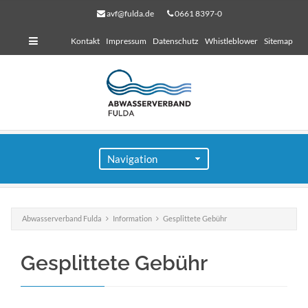
avf@fulda.de
0661 8397-0
Kontakt
Impressum
Datenschutz
Whistleblower
Sitemap
Abwasserverband Fulda
Information
Gesplittete Gebühr
für Bauherren
Gesplittete Gebühr
Lorem ipsum dolor sit amet, consectetuer adipiscing
elit. Aenean commodo ligula eget dolor.