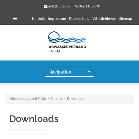
avf@fulda.de
0661 8397-0
Kontakt
Impressum
Datenschutz
Whistleblower
Sitemap
Abwasserverband Fulda
Service
Downloads
für Bauherren
Downloads
Lorem ipsum dolor sit amet, consectetuer adipiscing
elit. Aenean commodo ligula eget dolor.