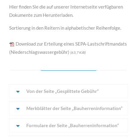
Hier finden Sie die auf unserer Internetseite verfügbaren
MEHR INFOS
Dokumente zum Herunterladen.
Sortierung in den Reitern in alphabetischer Reihenfolge.
Download zur Erteilung eines SEPA-Lastschriftmandats
(Niederschlagswassergebühr)
(63,7 KiB)
Von der Seite „Gesplittete Gebühr“
für Bauunternehmen
Lorem ipsum dolor sit amet, consectetuer adipiscing
Merkblätter der Seite „Bauherreninformation“
elit. Aenean commodo ligula eget dolor.
Formulare der Seite „Bauherreninformation“
MEHR INFOS