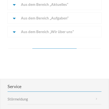
Aus dem Bereich „Aktuelles“
Aus dem Bereich „Aufgaben“
Aus dem Bereich „Wir über uns“
für Architekten
Lorem ipsum dolor sit amet, consectetuer adipiscing
elit. Aenean commodo ligula eget dolor.
Service
MEHR INFOS
Störmeldung